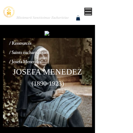
MISSIONNAIRES DE LA
TRÈS SAINTE EUCHARISTIE
Missionarii Sanctissimae Eucharistiae
/ Ressources
/ Saints eucharistiques
/ Josefa Menendez
JOSEFA MENEDEZ
(1890-1923)