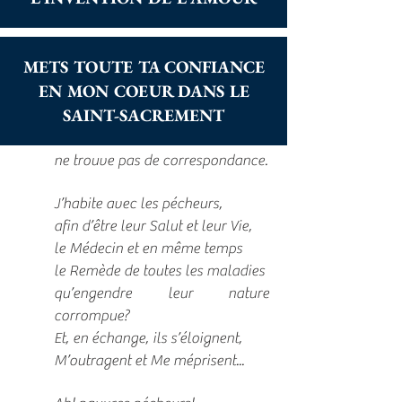
L’Eucharistie est l'invention de
METS TOUTE TA CONFIANCE
l'amour!...
EN MON COEUR DANS LE
Et cet Amour qui s’épuise
SAINT-SACREMENT
et se consume pour le bien des
âmes,
ne trouve pas de correspondance.
J’habite avec les pécheurs,
afin d’être leur Salut et leur Vie,
le Médecin et en même temps
le Remède de toutes les maladies
qu’engendre leur nature
corrompue?
Et, en échange, ils s’éloignent,
M’outragent et Me méprisent...