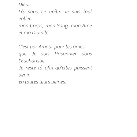
Dieu.
Là, sous ce voile, Je suis tout
entier,
mon Corps, mon Sang, mon Ame
et ma Divinité.
C’est par Amour pour les âmes
que Je suis Prisonnier dans
l’Eucharistie.
Je reste là afin qu’elles puissent
venir,
en toutes leurs peines,
chercher leur consolation près
DU PLUS TENDRE DES COEURS,
du meilleur des pères
et de l’Ami qui ne les abandonne
jamais.
DEMANDEZ ET VOUS