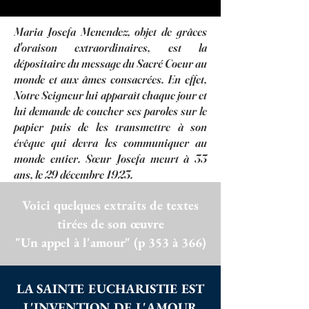
Maria Josefa Menendez, objet de grâces
d'oraison extraordinaires, est la
dépositaire du message du Sacré Coeur au
monde et aux âmes consacrées. En effet,
Notre Seigneur lui apparaît chaque jour et
lui demande de coucher ses paroles sur le
papier puis de les transmettre à son
évêque qui devra les communiquer au
monde entier. Sœur Josefa meurt à 33
ans, le 29 décembre 1923.
Voici quelques extraits de textes
tirées de son œuvre
"Un appel à l'amour" (p 353 à 366)
LA SAINTE EUCHARISTIE EST
L'INVENTION DE L'AMOUR