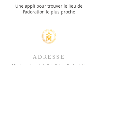
Une appli pour trouver le lieu de
l'adoration le plus proche
ADRESSE
Missionnaires de la Très Sainte Eucharistie
B.P. 540
83470 St-Maximin-la-Ste-Baume
France
CONTACTEZ-NOUS
missionnaireseucharistie@gmail.com
(Accueil)
coordinateurmse@gmail.com
(Coordinateurs)
brasiermse@gmail.com
(Brasier Eucharistique)
tresoreriemse@gmail.com (
Comptabilité)
Tel :
+33 6 71 70 71 67