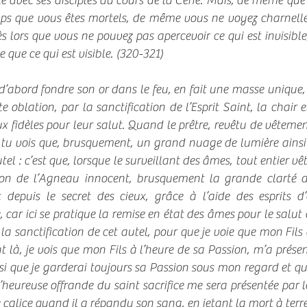
ce avec ses disciples au cours de la Cène. Mais, de même que
ps que vous êtes mortels, de même vous ne voyez charnelle
ès lors que vous ne pouvez pas apercevoir ce qui est invisibl
 que ce qui est visible. (320-321)
d’abord fondre son or dans le feu, en fait une masse unique, 
tte oblation, par la sanctification de l’Esprit Saint, la chair
 aux fidèles pour leur salut. Quand le prêtre, revêtu de vêteme
s, tu vois que, brusquement, un grand nuage de lumière ains
autel : c’est que, lorsque le surveillant des âmes, tout entier 
ion de l’Agneau innocent, brusquement la grande clarté d
nt depuis le secret des cieux, grâce à l’aide des esprits 
 car ici se pratique la remise en état des âmes pour le salut 
sanctification de cet autel, pour que je voie que mon Fils a 
là, je vois que mon Fils à l’heure de sa Passion, m’a présent
nsi que je garderai toujours sa Passion sous mon regard et que
heureuse offrande du saint sacrifice me sera présentée par le
e calice quand il a répandu son sang, en jetant la mort à ter