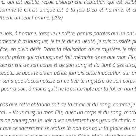
 qui est visible, reçoit visiblement l’oblation qui est visib
comme le Christ unique est à la fois Dieu et homme, et c
ituent un seul homme. (292)
is, ô homme, lorsque le prêtre, par les paroles qui lui ont é
mmence à m’invoquer, je te le dis en vérité, je suis aussitôt
ifice, en plein désir. Dans la réalisation de ce mystère, je r
es du prêtre qui m’invoque et fait mémoire de ce que mon Fils
sacrement de son corps et de son sang et l’a livré à ses discip
uple. Je vous le dis en vérité, jamais cette invocation sur 
a sans que s’accomplisse en ce lieu le mystère de son corps
e pourra voir, à moins qu’il ne le contemple par la foi, en hum
 pas que cette oblation soit de la chair et du sang, comme je
rai : « Vous avez vu mon Fils, avec un corps et du sang, morte
ous ne pouvez pas le voir avec seulement vos yeux de chair, 
st que ce sacrement se réalise là non pas pour la gloire du p