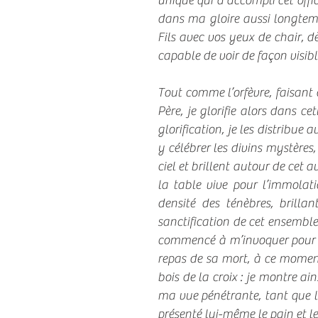
unique qui a accompli cet offi
dans ma gloire aussi longtem
Fils avec vos yeux de chair, d
capable de voir de façon visible
Tout comme l’orfèvre, faisant 
Père, je glorifie alors dans ce
glorification, je les distribue
y célébrer les divins mystère
ciel et brillent autour de cet 
la table vive pour l’immolat
densité des ténèbres, brilla
sanctification de cet ensemble,
commencé à m’invoquer pour la 
repas de sa mort, à ce moment 
bois de la croix : je montre ai
ma vue pénétrante, tant que l’
présenté lui-même le pain et l