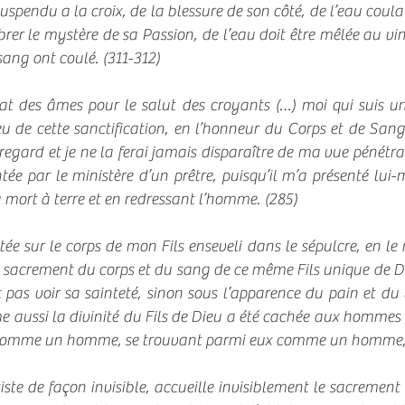
uspendu a la croix, de la blessure de son côté, de l’eau coula
brer le mystère de sa Passion, de l’eau doit être mêlée au vi
 sang ont coulé. (311-312)
état des âmes pour le salut des croyants (…) moi qui suis une
eu de cette sanctification, en l’honneur du Corps et de San
egard et je ne la ferai jamais disparaître de ma vue pénétra
tée par le ministère d’un prêtre, puisqu’il m’a présenté lui-
 mort à terre et en redressant l’homme. (285)
tée sur le corps de mon Fils enseveli dans le sépulcre, en le
le sacrement du corps et du sang de ce même Fils unique de Die
as voir sa sainteté, sinon sous l’apparence du pain et du vin
e aussi la divinité du Fils de Dieu a été cachée aux hommes 
 comme un homme, se trouvant parmi eux comme un homme, 
ste de façon invisible, accueille invisiblement le sacrement 