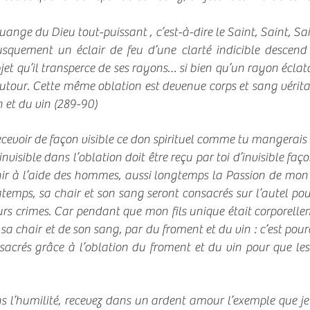
ouange du Dieu tout-puissant , c’est-à-dire le Saint, Saint, 
usquement un éclair de feu d’une clarté indicible descend 
et qu’il transperce de ses rayons… si bien qu’un rayon éclata
utour. Cette même oblation est devenue corps et sang vérit
 et du vin (289-90)
cevoir de façon visible ce don spirituel comme tu mangerais d
nvisible dans l’oblation doit être reçu par toi d’invisible faç
nir à l’aide des hommes, aussi longtemps la Passion de mon 
ngtemps, sa chair et son sang seront consacrés sur l’autel 
leurs crimes. Car pendant que mon fils unique était corporell
sa chair et de son sang, par du froment et du vin : c’est pour
acrés grâce à l’oblation du froment et du vin pour que les 
 l’humilité, recevez dans un ardent amour l’exemple que je 