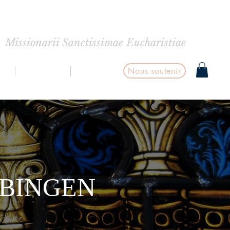
INTE EUCHARISTIE
Missionarii Sanctissimae Eucharistiae
Nous soutenir
S
BOUTIQUE
CONTACT
 BINGEN