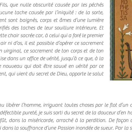
ils, que nulle obscurité causée par les péchés
cune tache causée par l’iniquité : de la sorte,
ent sont baignés, corps et âmes d’une lumière
ifiés des taches de leur souillure intérieure. Et
tte chair sacrée car, à celui qui a foré le premier
ir ni d’os, il est possible d’opérer ce sacrement
n virginal, ce sacrement de ton corps et de ton
ise dans un office de vérité, jusqu’à ce que, à la
 nouveau qui doit être sauvé en vérité par ce
, qui vient du secret de Dieu, apporte le salut
venu libérer l’homme, irriguant toutes choses par le flot d’u
indéfectible pureté, je suis sorti du secret de la douceur d’en
t, dans la miséricorde, arraché à la perdition. De façon 
 dans la souffrance d’une Passion inondée de sueur. Par la s