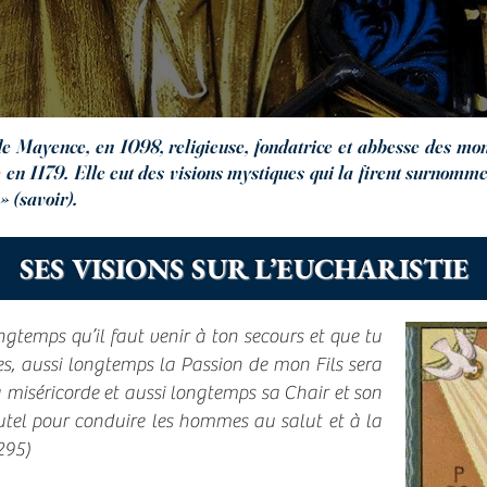
 Mayence, en 1098, religieuse, fondatrice et abbesse des mon
 en 1179. Elle eut des visions mystiques qui la firent surnomme
» (savoir).
SES VISIONS SUR L’EUCHARISTIE
gtemps qu’il faut venir à ton secours et que tu
s, aussi longtemps la Passion de mon Fils sera
miséricorde et aussi longtemps sa Chair et son
utel pour conduire les hommes au salut et à la
295)