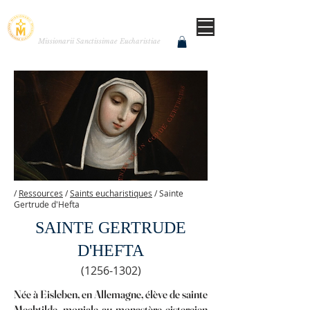
MISSIONNAIRES DE LA
TRÈS SAINTE EUCHARISTIE
Missionarii Sanctissimae Eucharistiae
/
Ressources
/
Saints eucharistiques
/ Sainte
Gertrude d'Hefta
SAINTE GERTRUDE
D'HEFTA
(1256-1302)
Née à Eisleben, en Allemagne, élève de sainte
Mechtilde, moniale au monastère cistercien