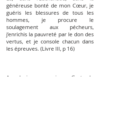
généreuse bonté de mon Cœur, je
guéris les blessures de tous les
hommes, je procure le
soulagement aux pécheurs,
j’enrichis la pauvreté par le don des
vertus, et je console chacun dans
les épreuves. (Livre III, p 16)
A plusieurs reprises Gertrude
entendit la plainte d’un Cœur
blessé, méconnu, mal aimé, dévoré
de passion pour tous les hommes
et elle ressentait au fond d’elle
même les violentes pulsations de
son propre cœur qui s’en allaient
frapper le Cœur de son Amant,
Cœur ruisselant de suavité : “ Et