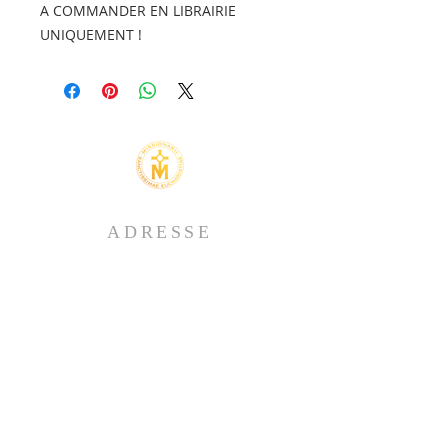
A COMMANDER EN LIBRAIRIE
UNIQUEMENT !
ADRESSE
Missionnaires de la Très Sainte Eucharistie
B.P. 540
83470 St-Maximin-la-Ste-Baume
France
CONTACTEZ-NOUS
missionnaireseucharistie@gmail.com
(Accueil)
coordinateurmse@gmail.com
(Coordinateurs)
brasiermse@gmail.com
(Brasier Eucharistique)
tresoreriemse@gmail.com (
Comptabilité)