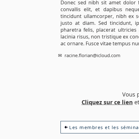
Donec sed nibh sit amet dolor f
convallis elit, et dapibus ne
tincidunt ullamcorper, nibh ex s
justo at diam. Sed tincidunt, i
pharetra felis, placerat ultricie
lacinia risus, non tristique ex 
ac ornare. Fusce vitae tempus nu
✉
racine.florian@icloud.com
Vous p
Cliquez sur ce lien
et
Les membres et les sémina