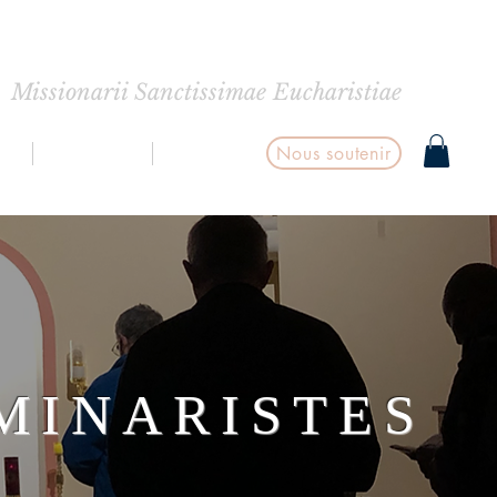
INTE EUCHARISTIE
Missionarii Sanctissimae Eucharistiae
Nous soutenir
S
BOUTIQUE
CONTACT
MINARISTES