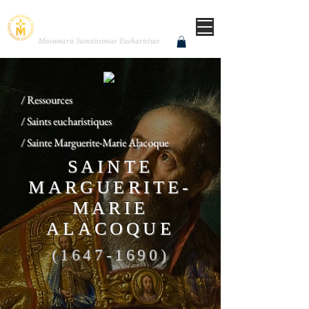
MISSIONNAIRES DE LA
TRÈS SAINTE EUCHARISTIE
Missionarii Sanctissimae Eucharistiae
/ Ressources
/ Saints eucharistiques
/ Sainte Marguerite-Marie Alacoque
SAINTE
MARGUERITE-
MARIE
ALACOQUE
(1647-1690)