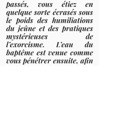
passés, vous étiez en
quelque sorte écrasés sous
le poids des humiliations
du jeûne et des pratiques
mystérieuses de
l’exorcisme. L’eau du
baptême est venue comme
vous pénétrer ensuite, afin
de faire de vous une
espèce de pâte spirituelle.
Mais il n’y a pas de pain
sans la chaleur du feu. De
quoi le feu est-il ici le
symbole ? Du saint chrême
: car l’huile qui entretient
le feu parmi nous est la
figure de l’Esprit Saint.