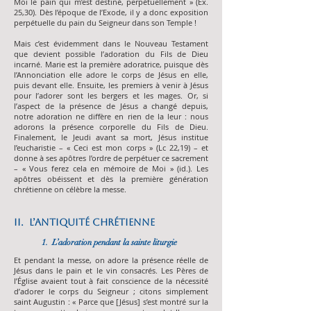
Moi le pain qui m’est destiné, perpétuellement » (Ex.
25,30). Dès l’époque de l’Exode, il y a donc exposition
perpétuelle du pain du Seigneur dans son Temple !
Mais c’est évidemment dans le Nouveau Testament
que devient possible l’adoration du Fils de Dieu
incarné. Marie est la première adoratrice, puisque dès
l’Annonciation elle adore le corps de Jésus en elle,
puis devant elle. Ensuite, les premiers à venir à Jésus
pour l’adorer sont les bergers et les mages. Or, si
l’aspect de la présence de Jésus a changé depuis,
notre adoration ne diffère en rien de la leur : nous
adorons la présence corporelle du Fils de Dieu.
Finalement, le Jeudi avant sa mort, Jésus institue
l’eucharistie – « Ceci est mon corps » (Lc 22,19) – et
donne à ses apôtres l’ordre de perpétuer ce sacrement
– « Vous ferez cela en mémoire de Moi » (id.). Les
apôtres obéissent et dès la première génération
chrétienne on célèbre la messe.
II. L’Antiquité chrétienne
1. L’adoration pendant la sainte liturgie
Et pendant la messe, on adore la présence réelle de
Jésus dans le pain et le vin consacrés. Les Pères de
l’Église avaient tout à fait conscience de la nécessité
d’adorer le corps du Seigneur ; citons simplement
saint Augustin : « Parce que [Jésus] s’est montré sur la