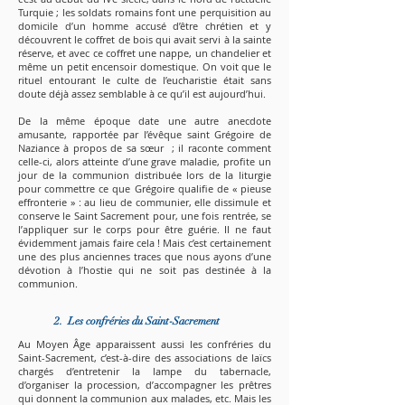
Turquie ; les soldats romains font une perquisition au
domicile d’un homme accusé d’être chrétien et y
découvrent le coffret de bois qui avait servi à la sainte
réserve, et avec ce coffret une nappe, un chandelier et
même un petit encensoir domestique. On voit que le
rituel entourant le culte de l’eucharistie était sans
doute déjà assez semblable à ce qu’il est aujourd’hui.
De la même époque date une autre anecdote
amusante, rapportée par l’évêque saint Grégoire de
Naziance à propos de sa sœur ; il raconte comment
celle-ci, alors atteinte d’une grave maladie, profite un
jour de la communion distribuée lors de la liturgie
pour commettre ce que Grégoire qualifie de « pieuse
effronterie » : au lieu de communier, elle dissimule et
conserve le Saint Sacrement pour, une fois rentrée, se
l’appliquer sur le corps pour être guérie. Il ne faut
évidemment jamais faire cela ! Mais c’est certainement
une des plus anciennes traces que nous ayons d’une
dévotion à l’hostie qui ne soit pas destinée à la
communion.
2. Les confréries du Saint-Sacrement
Au Moyen Âge apparaissent aussi les confréries du
Saint-Sacrement, c’est-à-dire des associations de laïcs
chargés d’entretenir la lampe du tabernacle,
d’organiser la procession, d’accompagner les prêtres
qui donnent la communion aux malades, etc. Mais les