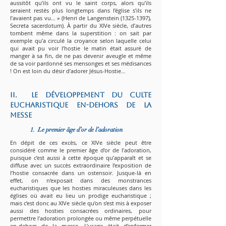
aussitôt qu’ils ont vu le saint corps, alors qu’ils
seraient restés plus longtemps dans l’église s’ils ne
l’avaient pas vu… » (Henri de Langenstein
(1325-1397)
,
Secreta sacerdotum). À partir du XIVe siècle, d’autres
tombent même dans la superstition : on sait par
exemple qu’a circulé la croyance selon laquelle celui
qui avait pu voir l’hostie le matin était assuré de
manger à sa fin, de ne pas devenir aveugle et même
de sa voir pardonné ses mensonges et ses médisances
! On est loin du désir d’adorer Jésus-Hostie…
II. Le développement du culte
eucharistique en-dehors de la
messe
1. Le premier âge d’or de l’adoration
En dépit de ces excès, ce XIVe siècle peut être
considéré comme le premier âge d’or de l’adoration,
puisque c’est aussi à cette époque qu’apparaît et se
diffuse avec un succès extraordinaire l’exposition de
l’hostie consacrée dans un ostensoir. Jusque-là en
effet, on n’exposait dans des monstrances
eucharistiques que les hosties miraculeuses dans les
églises où avait eu lieu un prodige eucharistique ;
mais c’est donc au XIVe siècle qu’on s’est mis à exposer
aussi des hosties consacrées ordinaires, pour
permettre l’adoration prolongée ou même perpétuelle
en-dehors de la messe. L’usage était d’enfermer