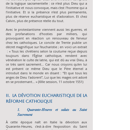
de la logique sacramentelle : ce n’est plus Dieu qui a
l’initiative et nous convoque, mais c’est l’homme qui a
l’initiative. Et si la présence n’est plus permanente,
plus de réserve eucharistique et d’adoration. Et chez
Calvin, plus de présence réelle du tout.
Avec le protestantisme viennent aussi les guerres, et
des profanations d’hosties par milliers, qui
provoquent en réaction un renouveau de ferveur
chez les catholiques. Le concile de Trente publie un
décret magnifique sur l’eucharistie ; en voici un extrait
: « Tous les chrétiens selon la coutume reçue depuis
toujours dans l’Église catholique, rendent avec
vénération le culte de latrie, qui est dû au vrai Dieu, à
ce très saint sacrement… Car nous croyons qu’en lui
est présent ce même Dieu que le Père éternel a
introduit dans le monde en disant : “Et que tous les
anges de Dieu l’adorent”, Lui que les mages ont adoré
en se prosternant… » (XIIIe session, 11 octobre 1551)
II. La dévotion eucharistique de la
Réforme catholique
1. Quarante-Heures et saluts au Saint
Sacrement
À cette époque naît en Italie la dévotion aux
Quarante-Heures, c’est-à-dire l’exposition du Saint