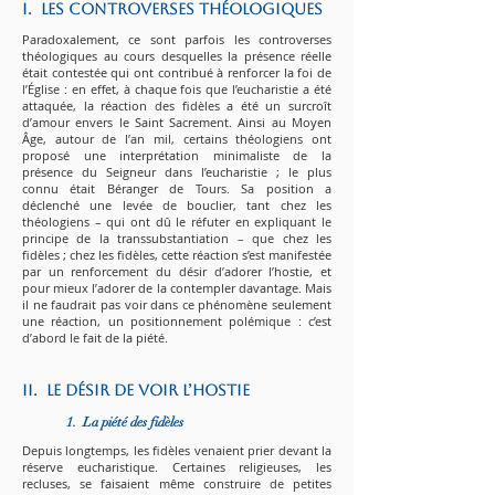
I. Les controverses théologiques
Paradoxalement, ce sont parfois les controverses
théologiques au cours desquelles la présence réelle
était contestée qui ont contribué à renforcer la foi de
l’Église : en effet, à chaque fois que l’eucharistie a été
attaquée, la réaction des fidèles a été un surcroît
d’amour envers le Saint Sacrement. Ainsi au Moyen
Âge, autour de l’an mil, certains théologiens ont
proposé une interprétation minimaliste de la
présence du Seigneur dans l’eucharistie ; le plus
connu était Béranger de Tours. Sa position a
déclenché une levée de bouclier, tant chez les
théologiens – qui ont dû le réfuter en expliquant le
principe de la transsubstantiation – que chez les
fidèles ; chez les fidèles, cette réaction s’est manifestée
par un renforcement du désir d’adorer l’hostie, et
pour mieux l’adorer de la contempler davantage. Mais
il ne faudrait pas voir dans ce phénomène seulement
une réaction, un positionnement polémique : c’est
d’abord le fait de la piété.
II. Le désir de voir l’hostie
1. La piété des fidèles
Depuis longtemps, les fidèles venaient prier devant la
réserve eucharistique. Certaines religieuses, les
recluses, se faisaient même construire de petites