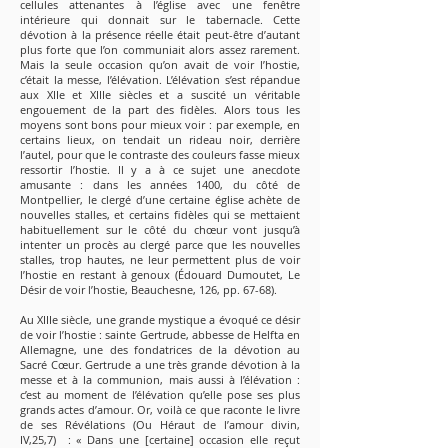
cellules attenantes à l’église avec une fenêtre
intérieure qui donnait sur le tabernacle. Cette
dévotion à la présence réelle était peut-être d’autant
plus forte que l’on communiait alors assez rarement.
Mais la seule occasion qu’on avait de voir l’hostie,
c’était la messe, l’élévation. L’élévation s’est répandue
aux XIIe et XIIIe siècles et a suscité un véritable
engouement de la part des fidèles. Alors tous les
moyens sont bons pour mieux voir : par exemple, en
certains lieux, on tendait un rideau noir, derrière
l’autel, pour que le contraste des couleurs fasse mieux
ressortir l’hostie. Il y a à ce sujet une anecdote
amusante : dans les années 1400, du côté de
Montpellier, le clergé d’une certaine église achète de
nouvelles stalles, et certains fidèles qui se mettaient
habituellement sur le côté du chœur vont jusqu’à
intenter un procès au clergé parce que les nouvelles
stalles, trop hautes, ne leur permettent plus de voir
l’hostie en restant à genoux (Édouard Dumoutet, Le
Désir de voir l’hostie, Beauchesne, 126, pp. 67-68).
Au XIIIe siècle, une grande mystique a évoqué ce désir
de voir l’hostie : sainte Gertrude, abbesse de Helfta en
Allemagne, une des fondatrices de la dévotion au
Sacré Cœur. Gertrude a une très grande dévotion à la
messe et à la communion, mais aussi à l’élévation :
c’est au moment de l’élévation qu’elle pose ses plus
grands actes d’amour. Or, voilà ce que raconte le livre
de ses Révélations (Ou Héraut de l’amour divin,
IV,25,7) : « Dans une [certaine] occasion elle reçut