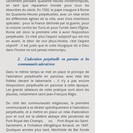
Sacrement pendant quarante heures ininterrompues,
en tant que réparation morale pour tous les
désordres du siècle. En 1592, le pape inaugure à Rome
les Quarante-Heures perpétuelles, avec un relai entre
les différentes églises de la ville, avec trois intentions
spéciales : pour la France déchirée par la guerre, pour
la victoire contre les Turcs et pour l’unité dans l’Église.
Rome est donc la première ville à avoir l’exposition
perpétuelle. Ce n’est plus l’aspect subjectif qui est mis
en avant, le désir de voir Jésus-Hostie, c’est l’aspect
objectif : il est juste que le culte liturgique dû à Dieu
dans l’hostie ne soit jamais interrompu.
2. L’adoration perpétuelle en paroisse et les
communautés adoratrices
Dans le même temps se met en place le principe de
l’adoration perpétuelle en paroisse, avec relai des
fidèles devant le tabernacle – il n’y a pas encore
d’exposition perpétuelle en paroisse à cette époque.
Les grands zélateurs de cette pratique sont alors les
jésuites, notamment saint Jean-François Régis.
Du côté des communautés religieuses, la première
communauté à se dédier spécifiquement à l’adoration
perpétuelle, et à mettre en place un relai d’adoration
jour et nuit est la célèbre abbaye dite janséniste de
Port-Royal-des-Champs, ou Port-Royal-du-Saint-
Sacrement, à l’initiative d’Angélique Arnaud, en 1647.
Quelques années plus tard, Mechtilde de Bar fonde