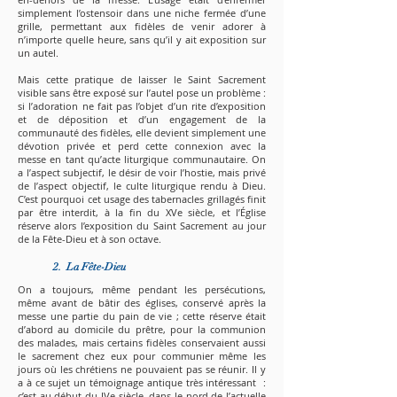
simplement l’ostensoir dans une niche fermée d’une
grille, permettant aux fidèles de venir adorer à
n’importe quelle heure, sans qu’il y ait exposition sur
un autel.
Mais cette pratique de laisser le Saint Sacrement
visible sans être exposé sur l’autel pose un problème :
si l’adoration ne fait pas l’objet d’un rite d’exposition
et de déposition et d’un engagement de la
communauté des fidèles, elle devient simplement une
dévotion privée et perd cette connexion avec la
messe en tant qu’acte liturgique communautaire. On
a l’aspect subjectif, le désir de voir l’hostie, mais privé
de l’aspect objectif, le culte liturgique rendu à Dieu.
C’est pourquoi cet usage des tabernacles grillagés finit
par être interdit, à la fin du XVe siècle, et l’Église
réserve alors l’exposition du Saint Sacrement au jour
de la Fête-Dieu et à son octave.
2. La Fête-Dieu
On a toujours, même pendant les persécutions,
même avant de bâtir des églises, conservé après la
messe une partie du pain de vie ; cette réserve était
d’abord au domicile du prêtre, pour la communion
des malades, mais certains fidèles conservaient aussi
le sacrement chez eux pour communier même les
jours où les chrétiens ne pouvaient pas se réunir. Il y
a à ce sujet un témoignage antique très intéressant :
c’est au début du IVe siècle, dans le nord de l’actuelle