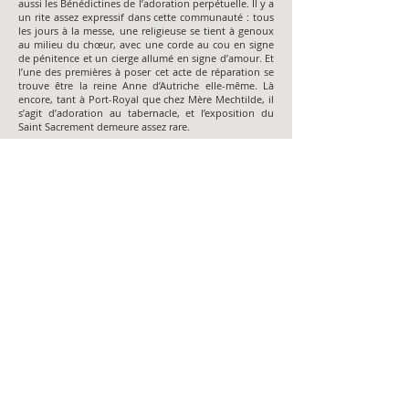
aussi les Bénédictines de l’adoration perpétuelle. Il y a
un rite assez expressif dans cette communauté : tous
les jours à la messe, une religieuse se tient à genoux
au milieu du chœur, avec une corde au cou en signe
de pénitence et un cierge allumé en signe d’amour. Et
l’une des premières à poser cet acte de réparation se
trouve être la reine Anne d’Autriche elle-même. Là
encore, tant à Port-Royal que chez Mère Mechtilde, il
s’agit d’adoration au tabernacle, et l’exposition du
Saint Sacrement demeure assez rare.
La dimension sociale de l’adoration n’est pas oubliée,
avec par exemple la célèbre Compagnie du Saint-
Sacrement, fondée en 1630, qui est une œuvre de
prière mais aussi de charité, et dont l’un des plus
illustres représentants est sans doute saint Vincent de
Paul.
3. Sainte Marguerite-Marie
Mais la nouvelle étape majeure de la spiritualité
eucharistique du XVIIe siècle, ce sont évidemment les
apparitions à sainte Marguerite-Marie Alacoque à
Paray-le-Monial entre 1673 et 1675 : « Voilà ce Cœur
qui a tant aimé les hommes qu’il n’a rien épargné
jusqu’à s’épuiser et se consommer pour leur
témoigner son amour. Et pour reconnaissance, Je ne
reçois de la plus grande partie que des ingratitudes,
par les mépris, irrévérences, sacrilèges et froideurs