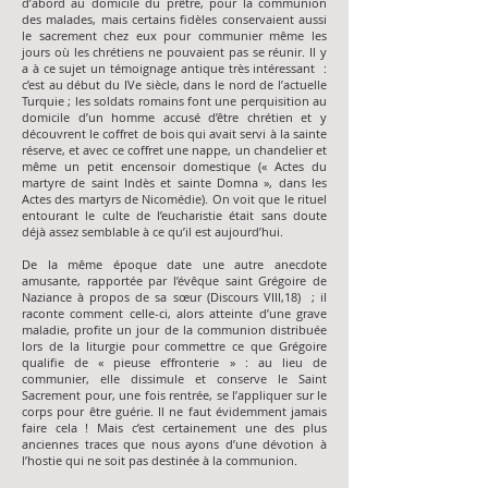
d’abord au domicile du prêtre, pour la communion
des malades, mais certains fidèles conservaient aussi
le sacrement chez eux pour communier même les
jours où les chrétiens ne pouvaient pas se réunir. Il y
a à ce sujet un témoignage antique très intéressant :
c’est au début du IVe siècle, dans le nord de l’actuelle
Turquie ; les soldats romains font une perquisition au
domicile d’un homme accusé d’être chrétien et y
découvrent le coffret de bois qui avait servi à la sainte
réserve, et avec ce coffret une nappe, un chandelier et
même un petit encensoir domestique (« Actes du
martyre de saint Indès et sainte Domna », dans les
Actes des martyrs de Nicomédie). On voit que le rituel
entourant le culte de l’eucharistie était sans doute
déjà assez semblable à ce qu’il est aujourd’hui.
De la même époque date une autre anecdote
amusante, rapportée par l’évêque saint Grégoire de
Naziance à propos de sa sœur (Discours VIII,18) ; il
raconte comment celle-ci, alors atteinte d’une grave
maladie, profite un jour de la communion distribuée
lors de la liturgie pour commettre ce que Grégoire
qualifie de « pieuse effronterie » : au lieu de
communier, elle dissimule et conserve le Saint
Sacrement pour, une fois rentrée, se l’appliquer sur le
corps pour être guérie. Il ne faut évidemment jamais
faire cela ! Mais c’est certainement une des plus
anciennes traces que nous ayons d’une dévotion à
l’hostie qui ne soit pas destinée à la communion.