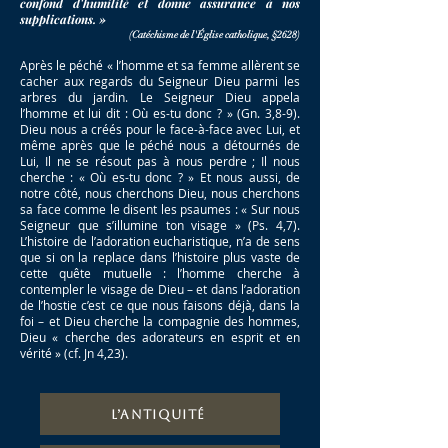
confond d'humilité et donne assurance à nos
supplications. »
(Catéchisme de l'Église catholique, §2628)
Après le péché « l’homme et sa femme allèrent se
cacher aux regards du Seigneur Dieu parmi les
arbres du jardin. Le Seigneur Dieu appela
l’homme et lui dit : Où es-tu donc ? » (Gn. 3,8-9).
Dieu nous a créés pour le face-à-face avec Lui, et
même après que le péché nous a détournés de
Lui, Il ne se résout pas à nous perdre ; Il nous
cherche : « Où es-tu donc ? » Et nous aussi, de
notre côté, nous cherchons Dieu, nous cherchons
sa face comme le disent les psaumes : « Sur nous
Seigneur que s’illumine ton visage » (Ps. 4,7).
L’histoire de l’adoration eucharistique, n’a de sens
que si on la replace dans l’histoire plus vaste de
cette quête mutuelle : l’homme cherche à
contempler le visage de Dieu – et dans l’adoration
de l’hostie c’est ce que nous faisons déjà, dans la
foi – et Dieu cherche la compagnie des hommes,
Dieu « cherche des adorateurs en esprit et en
vérité » (cf. Jn 4,23).​
L’Antiquité