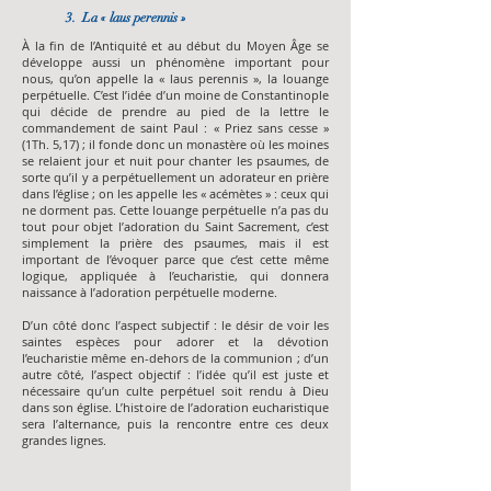
3. La « laus perennis »
À la fin de l’Antiquité et au début du Moyen Âge se
développe aussi un phénomène important pour
nous, qu’on appelle la « laus perennis », la louange
perpétuelle. C’est l’idée d’un moine de Constantinople
qui décide de prendre au pied de la lettre le
commandement de saint Paul : « Priez sans cesse »
(1Th. 5,17) ; il fonde donc un monastère où les moines
se relaient jour et nuit pour chanter les psaumes, de
sorte qu’il y a perpétuellement un adorateur en prière
dans l’église ; on les appelle les « acémètes » : ceux qui
ne dorment pas. Cette louange perpétuelle n’a pas du
tout pour objet l’adoration du Saint Sacrement, c’est
simplement la prière des psaumes, mais il est
important de l’évoquer parce que c’est cette même
logique, appliquée à l’eucharistie, qui donnera
naissance à l’adoration perpétuelle moderne.
D’un côté donc l’aspect subjectif : le désir de voir les
saintes espèces pour adorer et la dévotion
l’eucharistie même en-dehors de la communion ; d’un
autre côté, l’aspect objectif : l’idée qu’il est juste et
nécessaire qu’un culte perpétuel soit rendu à Dieu
dans son église. L’histoire de l’adoration eucharistique
sera l’alternance, puis la rencontre entre ces deux
grandes lignes.