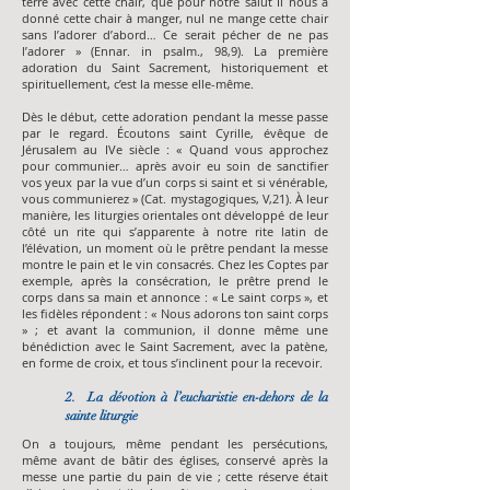
terre avec cette chair, que pour notre salut Il nous a
donné cette chair à manger, nul ne mange cette chair
sans l’adorer d’abord… Ce serait pécher de ne pas
l’adorer » (Ennar. in psalm., 98,9). La première
adoration du Saint Sacrement, historiquement et
spirituellement, c’est la messe elle-même.
Dès le début, cette adoration pendant la messe passe
par le regard. Écoutons saint Cyrille, évêque de
Jérusalem au IVe siècle : « Quand vous approchez
pour communier… après avoir eu soin de sanctifier
vos yeux par la vue d’un corps si saint et si vénérable,
vous communierez » (Cat. mystagogiques, V,21). À leur
manière, les liturgies orientales ont développé de leur
côté un rite qui s’apparente à notre rite latin de
l’élévation, un moment où le prêtre pendant la messe
montre le pain et le vin consacrés. Chez les Coptes par
exemple, après la consécration, le prêtre prend le
corps dans sa main et annonce : « Le saint corps », et
les fidèles répondent : « Nous adorons ton saint corps
» ; et avant la communion, il donne même une
bénédiction avec le Saint Sacrement, avec la patène,
en forme de croix, et tous s’inclinent pour la recevoir.
2. La dévotion à l’eucharistie en-dehors de la
sainte liturgie
On a toujours, même pendant les persécutions,
même avant de bâtir des églises, conservé après la
messe une partie du pain de vie ; cette réserve était