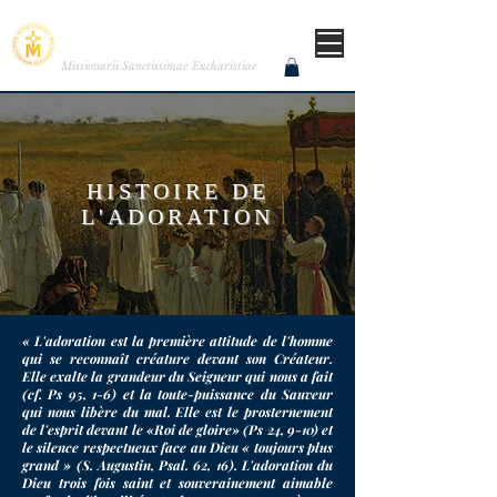
MISSIONNAIRES DE LA
TRÈS SAINTE EUCHARISTIE
Missionarii Sanctissimae Eucharistiae
HISTOIRE DE
L'ADORATION
« L'adoration est la première attitude de l'homme
qui se reconnaît créature devant son Créateur.
Elle exalte la grandeur du Seigneur qui nous a fait
(cf. Ps 95, 1-6) et la toute-puissance du Sauveur
qui nous libère du mal. Elle est le prosternement
de l'esprit devant le «Roi de gloire» (Ps 24, 9-10) et
le silence respectueux face au Dieu « toujours plus
grand » (S. Augustin, Psal. 62, 16). L'adoration du
Dieu trois fois saint et souverainement aimable