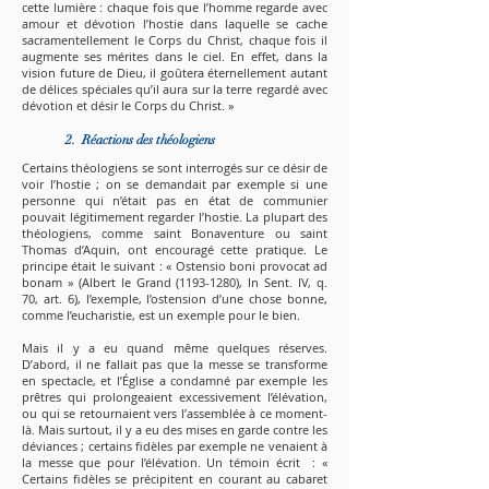
cette lumière : chaque fois que l’homme regarde avec
amour et dévotion l’hostie dans laquelle se cache
sacramentellement le Corps du Christ, chaque fois il
augmente ses mérites dans le ciel. En effet, dans la
vision future de Dieu, il goûtera éternellement autant
de délices spéciales qu’il aura sur la terre regardé avec
dévotion et désir le Corps du Christ. »
2. Réactions des théologiens
Certains théologiens se sont interrogés sur ce désir de
voir l’hostie ; on se demandait par exemple si une
personne qui n’était pas en état de communier
pouvait légitimement regarder l’hostie. La plupart des
théologiens, comme saint Bonaventure ou saint
Thomas d’Aquin, ont encouragé cette pratique. Le
principe était le suivant : « Ostensio boni provocat ad
bonam » (Albert le Grand
(1193-1280)
, In Sent. IV, q.
70, art. 6), l’exemple, l’ostension d’une chose bonne,
comme l’eucharistie, est un exemple pour le bien.
Mais il y a eu quand même quelques réserves.
D’abord, il ne fallait pas que la messe se transforme
en spectacle, et l’Église a condamné par exemple les
prêtres qui prolongeaient excessivement l’élévation,
ou qui se retournaient vers l’assemblée à ce moment-
là. Mais surtout, il y a eu des mises en garde contre les
déviances ; certains fidèles par exemple ne venaient à
la messe que pour l’élévation. Un témoin écrit : «
Certains fidèles se précipitent en courant au cabaret