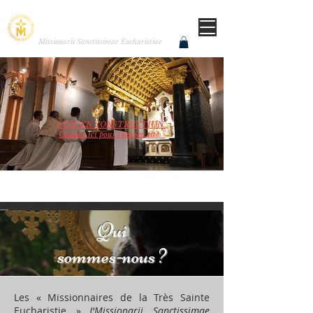
MISSIONNAIRES DE LA
TRÈS SAINTE EUCHARISTIE
Missionarii Sanctissimae Eucharistiae
SITE EN CONSTRUCTION.
Cliquez ici pour l'ancien site.
ADVENIAT REGNUM TUUM
que ton règne vienne
Qui
sommes-nous ?
Les « Missionnaires de la Très Sainte
Eucharistie » (‘
Missionarii Sanctissimae