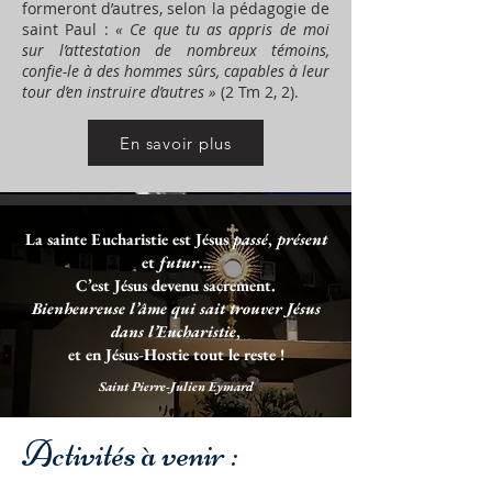
formeront d’autres, selon la pédagogie de
saint Paul :
« Ce que tu as appris de moi
sur l’attestation de nombreux témoins,
confie-le à des hommes sûrs, capables à leur
tour d’en instruire d’autres »
(2 Tm 2, 2).
En savoir plus
La sainte Eucharistie est Jésus
passé
,
présent
et
futur
…
Congrès
C’est Jésus devenu sacrement.
Bienheureuse l’âme qui sait trouver Jésus
Adoratio
Congrès
dans l’Eucharistie
,
et en Jésus-Hostie tout le reste !
2026
TOUCH
Pèlerinage
Saint Pierre-Julien Eymard
à
2026
en
Activités à venir :
Notre-
à